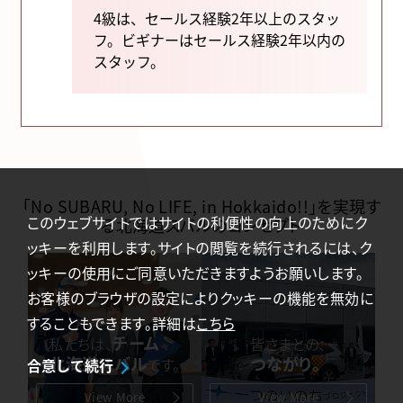
4級は、セールス経験2年以上のスタッ
フ。ビギナーはセールス経験2年以内の
スタッフ。
「No SUBARU, No LIFE, in Hokkaido!!」を実現す
このウェブサイトではサイトの利便性の向上のためにク
る北海道スバルのコンセプト
ッキーを利用します。サイトの閲覧を続行されるには、ク
ッキーの使用にご同意いただきますようお願いします。
お客様のブラウザの設定によりクッキーの機能を無効に
することもできます。詳細は
こちら
チーム
私たちは、
皆さまとの、
北海道スバル
つながり。
です。
合意して続行
View More
View More