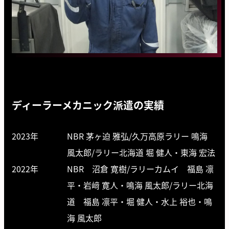
ディーラーメカニック派遣の実績
2023年
NBR 茅ヶ迫 雅弘/久万高原ラリー 鳴海
風太郎/
ラリー北海道 堀 健人・東海 宏法
2022年
NBR 沼倉 寛樹/ラリーカムイ 福島 凛
平・岩﨑 寛人・鳴海 風太郎/
ラリー北海
道 福島 凛平・堀 健人・水上 裕也・鳴
海 風太郎