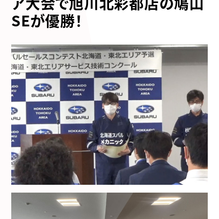
ア
大会で旭川北彩都店の
鳩山
SEが優勝！