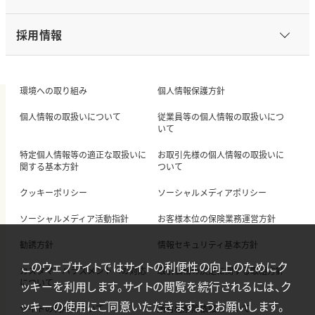
採用情報
環境への取り組み
個人情報保護方針
個人情報の取扱いについて
従業員等の個人情報の取扱いにつ
いて
特定個人情報等の適正な取扱いに
お取引先様の個人情報の取扱いに
関する基本方針
ついて
クッキーポリシー
ソーシャルメディアポリシー
ソーシャルメディア活動指針
お客様本位の保険業務運営方針
勧誘方針
情報セキュリティ基本方針
このウェブサイトではサイトの利便性の向上のためにク
カスタマーハラスメントへの対応
取引価格の決定に関する取組方針
について
ッキーを利用します。サイトの閲覧を続行されるには、ク
ッキーの使用にご同意いただきますようお願いします。
サイトの利用について
所有権解除依頼について