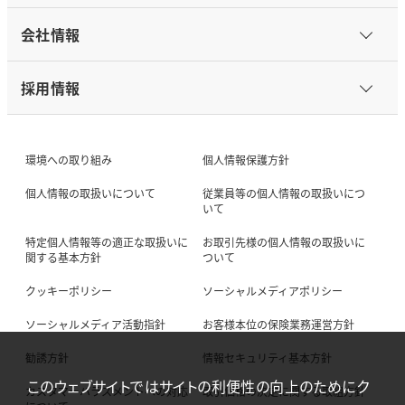
会社情報
採用情報
環境への取り組み
個人情報保護方針
個人情報の取扱いについて
従業員等の個人情報の取扱いにつ
いて
特定個人情報等の適正な取扱いに
お取引先様の個人情報の取扱いに
関する基本方針
ついて
クッキーポリシー
ソーシャルメディアポリシー
ソーシャルメディア活動指針
お客様本位の保険業務運営方針
勧誘方針
情報セキュリティ基本方針
このウェブサイトではサイトの利便性の向上のためにク
カスタマーハラスメントへの対応
取引価格の決定に関する取組方針