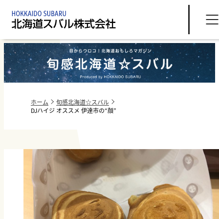
旬感北海道☆スバル - 目からウロコ！北海道おもしろマガジン
ホーム
旬感北海道☆スバル
DJハイジ オススメ 伊達市の“顔”