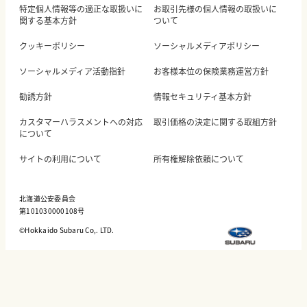
特定個人情報等の適正な取扱いに
お取引先様の個人情報の取扱いに
関する基本方針
ついて
クッキーポリシー
ソーシャルメディアポリシー
ソーシャルメディア活動指針
お客様本位の保険業務運営方針
勧誘方針
情報セキュリティ基本方針
カスタマーハラスメントへの対応
取引価格の決定に関する取組方針
について
サイトの利用について
所有権解除依頼について
北海道公安委員会
第101030000108号
©︎Hokkaido Subaru Co,. LTD.