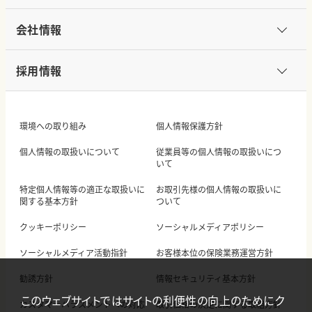
会社情報
採用情報
環境への取り組み
個人情報保護方針
個人情報の取扱いについて
従業員等の個人情報の取扱いにつ
いて
特定個人情報等の適正な取扱いに
お取引先様の個人情報の取扱いに
関する基本方針
ついて
クッキーポリシー
ソーシャルメディアポリシー
ソーシャルメディア活動指針
お客様本位の保険業務運営方針
勧誘方針
情報セキュリティ基本方針
このウェブサイトではサイトの利便性の向上のためにク
カスタマーハラスメントへの対応
取引価格の決定に関する取組方針