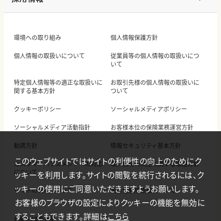
環境への取り組み
個人情報保護方針
個人情報の取扱いについて
従業員等の個人情報の取扱いにつ
いて
特定個人情報等の適正な取扱いに
お取引先様の個人情報の取扱いに
関する基本方針
ついて
クッキーポリシー
ソーシャルメディアポリシー
ソーシャルメディア活動指針
お客様本位の保険業務運営方針
勧誘方針
情報セキュリティ基本方針
このウェブサイトではサイトの利便性の向上のためにク
カスタマーハラスメントへの対応
取引価格の決定に関する取組方針
について
ッキーを利用します。サイトの閲覧を続行されるには、ク
ッキーの使用にご同意いただきますようお願いします。
サイトの利用について
所有権解除依頼について
お客様のブラウザの設定によりクッキーの機能を無効に
することもできます。詳細は
こちら
北海道公安委員会