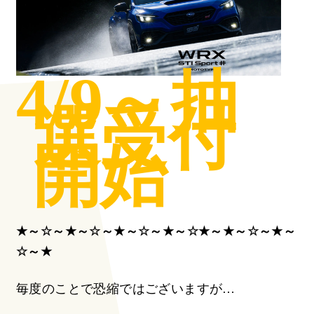
4/9
～抽
選受付
開始
★～☆～★～☆～★～☆～★～☆★～★～☆～★～
☆～★
毎度のことで恐縮ではございますが…