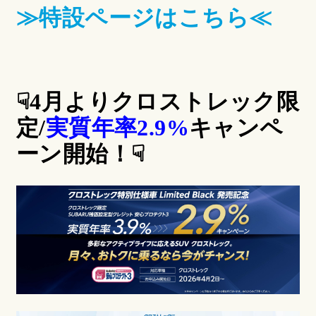
≫特設ページはこちら≪
☟4月よりクロストレック限
定/
実質年率2.9%
キャンペ
ーン開始！☟