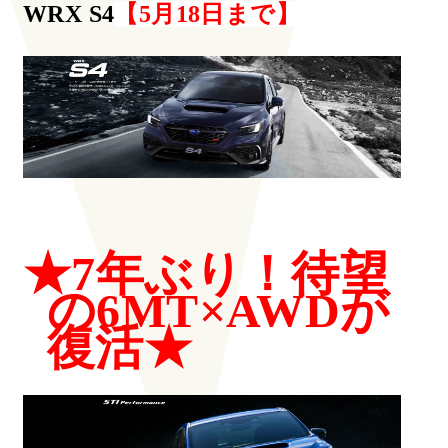
WRX S4
【5月18日まで】
★7年ぶり！待望
の6MT×AWDが
復活★