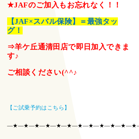
★JAFのご加入もお忘れなく！！
【JAF×スバル保険】＝最強タッ
グ！
⇒羊ケ丘通清田店で即日加入できま
す♪
ご相談ください(^^♪
【ご試乗予約はこちら】
―★―★―★―★―★―★―★―★―★―★―★―★