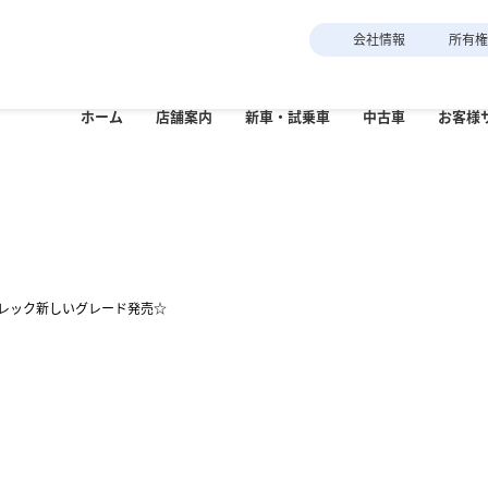
会社情報
所有
ホーム
店舗
案内
新車・
試乗車
中古車
お客様
札幌西店
白石店
月
厚別店
札幌北店
札
G-PARK 札幌
カースポット厚別
ARU No LIFE,
Why SUBARU
ドライビング
スタッフブログ
郊
小樽店
新千歳店
イベントアーカイブ
トップ
点検
車検
aido!!
in Hokkaido?
保全活動
海道スバルの
北海道でSUBARUが
様々な活
苫小牧
室蘭店
苫小牧店
レック新しいグレード発売☆
ジョンと取り組み
選ばれる理由
保全に取
岩見沢店
函館北浜店
旭川北彩都店
G-PARK旭川
パーツ
北見店