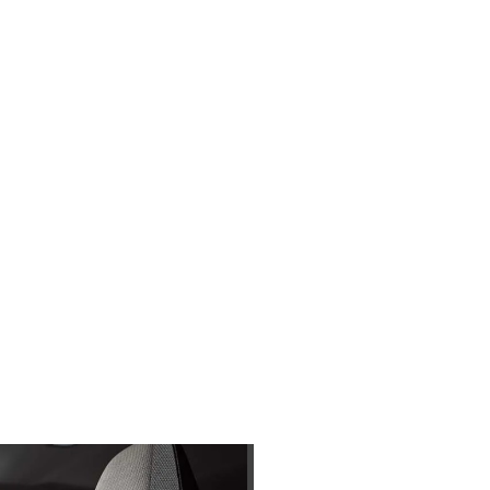
点検パック
保証
。