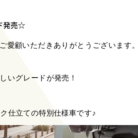
IDO SUBARU
北海道スバルSDGs宣言
ort Challenge
名寄店
人とクルマの関係がいつ
ータースポーツの挑戦
までも幸せなものである
ド発売☆
通じてお客様に確かな
ように
術と安心を
トップ
SUBARU
SUBARU
をご愛顧いただきありがとうございます
残価設定型クレジット
自動車保険プラン
しいグレードが発売！
ク仕立ての特別仕様車です♪