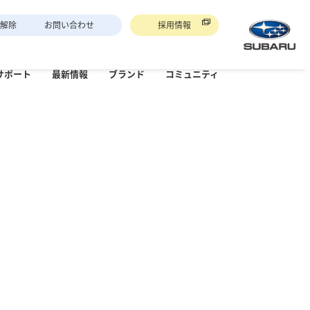
権解除
お問い合わせ
採用情報
サポート
最新
情報
ブランド
コミュ
ニティ
寒店
ソルテラ×レイバック冬道登板路体感試乗会＠
羊ヶ丘通清田店
2023
幌東店
札幌南店
雪上走行体験2023
北海道スバル55周年記念
フィールド
一つのいのちプロジェクト
旬感北海道☆スバル
メンテナンス
板金・塗装
「いのちを守る」ことを
⼤切にし、さまざまなプ
動を通じて環境
ロジェクトに取り組んで
り組みます
いきます。