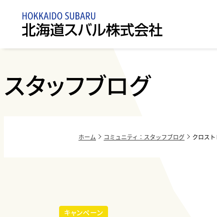
札幌
北海道スバ
乗用車
点検・車検/
ブランド
コミュニテ
スタッフブログ
ル
メンテナン
ィ
直営店
ス
軽自動車
No SUB
各地区スバ
札幌近
in Hokk
ル
北
室蘭・
ホーム
コミュニティ：スタッフブログ
クロスト
取扱店・協
ビ
力店
岩見沢
函館
旭川
北見
キャンペーン