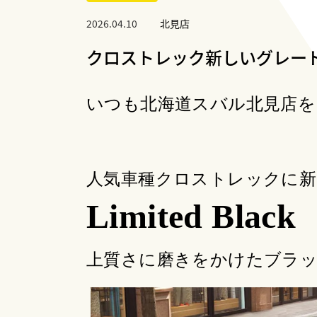
HOKKA
Motorsp
名寄
ご購入サポ
2026.04.10
北見店
モ
ート
クロストレック新しいグレー
を
技
いつも北海道スバル北見店
人気車種クロストレックに新
Limited Black
上質さに磨きをかけたブラッ